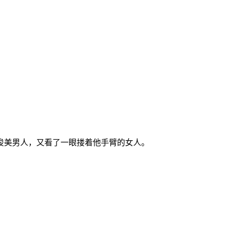
俊美男人，又看了一眼搂着他手臂的女人。