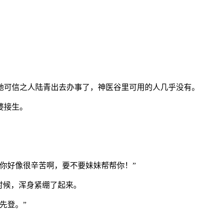
她可信之人陆青出去办事了，神医谷里可用的人几乎没有。
婆接生。
你好像很辛苦啊，要不要妹妹帮帮你！”
时候，浑身紧绷了起来。
先登。”