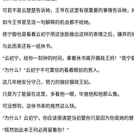
可若不是云楚楚告诉她，王爷在这里有很重要的事情告诉她，
如今王爷甚至连一句解释的机会都不给她。
夜宁御也是看着云初宁用这张脸做出这样的表情之后，嫌弃的
与此而来还有一纸休书。
“云初宁，给你一刻钟的时间，拿着休书离开摄政王府！”夜宁
“为什么？”云初宁不可置信的看着眼前的男人。
这几年她安分守己，努力的做好摄政王妃。
只是为了能留在这里，多看他一眼，毕竟他和他那么像。
可没想到，这休书来的竟然这么快。
“为什么？云初宁，你应该很清楚当初娶你只是因为你是她的替
“既然如此本王何必再留着你？”