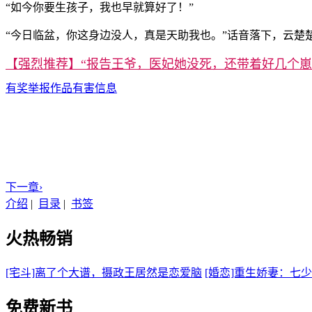
“如今你要生孩子，我也早就算好了！”
“今日临盆，你这身边没人，真是天助我也。”话音落下，云楚
【强烈推荐】“报告王爷，医妃她没死，还带着好几个崽
有奖举报作品有害信息
下一章
›
介绍
|
目录
|
书签
火热畅销
[宅斗]离了个大谱，摄政王居然是恋爱脑
[婚恋]重生娇妻：七
免费新书