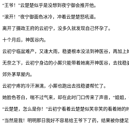
“王爷！”云楚楚似乎是没想到夜宁御会推开他。
“滚开！”夜宁御面色冰冷，冲着云楚楚怒吼道。
离开了摄政王府的云初宁，没多久就发现自己怀孕了。
十个月后，神医谷内。
云初宁临盆难产，又逢大雨，稳婆根本没法到神医谷，再加上
无奈之下，云初宁身边的小厮只能带着她离开神医谷，去找稳
郊外茅草屋内。
云初宁疼的冷汗淋漓，小厮也跑出去找稳婆帮忙了。
她脸色苍白，喘不过气来，却在此时门口传来了声音，“姐姐，
“云楚楚，怎么是你！”云初宁看着云楚楚似笑非笑的看着她的
“当然是我！明明那日我好不容易给王爷下了药，结果被你捷足