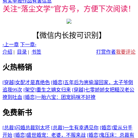
有奖举报作品有害信息
关注“落尘文学”官方号，方便下次阅读！
【微信内长按可识别】
‹
上一章
下一章
›
介绍
|
目录
|
书签
打赏作者
我要评论
火热畅销
[穿越]女配才是真绝色
[婚恋]五年后为崽偷溜回家，太子爷倒
追我99次
[架空]重生之嫡女归来
[穿越]七零娇娇女把糙汉老公
撩到吐血
[婚恋]一胎六宝：团宠妈咪不好撩
免费新书
[总裁]闪婚总裁别太坏
[总裁]一生有幸遇见你
[婚恋]爱从分手
开始
[婚恋]盛世婚宠：老婆，不服来战
[婚恋]鬼压床：总裁有