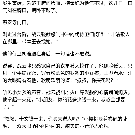
屡生事端，丢楚王府的脸面，德母妃为他气不过，这几日一口
气闷在胸口，病卧不起了。
慈安寺门口。
刚走过台阶，战云骁就怒气冲冲的朝侍卫们问道：“叶清歌人
在哪里，带本王去找她。”
他的侍卫司浩跟在身后，一句话也不敢说。
说罢，战云骁只感觉自己的衣角被人拉住了，他侧脸低头，只
见一个手提花篮，穿着粉蓝色的罗裙的小女孩，正瞪着水汪汪
的大眼睛看着他，软萌软萌的道：“叔叔，你买花吗？”
听见小女孩的声音，战云骁刚才火山爆发般的心情瞬间熄灭，
他拿起一束花，“小朋友，你的花多少钱一束，叔叔全部要
了。”
“叔叔，十文钱一束，你买来送人吗？”小樱桃眨着卷翘的睫
毛，一双大眼睛扑闪扑闪的，甜美的声音沁人心脾。