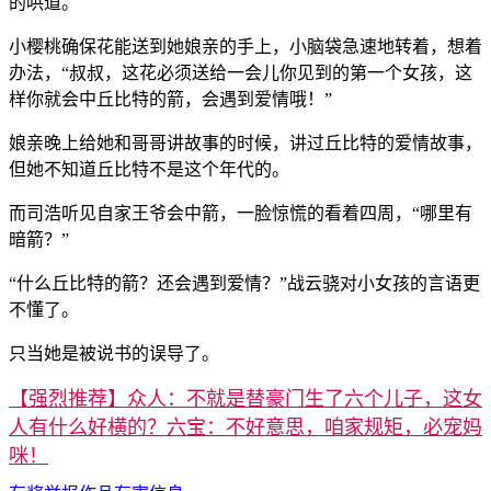
的哄道。
小樱桃确保花能送到她娘亲的手上，小脑袋急速地转着，想着
办法，“叔叔，这花必须送给一会儿你见到的第一个女孩，这
样你就会中丘比特的箭，会遇到爱情哦！”
娘亲晚上给她和哥哥讲故事的时候，讲过丘比特的爱情故事，
但她不知道丘比特不是这个年代的。
而司浩听见自家王爷会中箭，一脸惊慌的看着四周，“哪里有
暗箭？”
“什么丘比特的箭？还会遇到爱情？”战云骁对小女孩的言语更
不懂了。
只当她是被说书的误导了。
【强烈推荐】众人：不就是替豪门生了六个儿子，这女
人有什么好横的？六宝：不好意思，咱家规矩，必宠妈
咪！