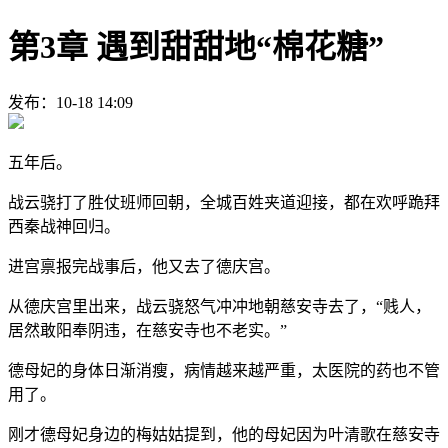
第3章 遇到甜甜地“棉花糖”
发布：10-18 14:09
五年后。
战云骁打了胜仗班师回朝，全城百姓夹道迎接，都在欢呼跪拜
西秦战神回归。
进宫禀报完战事后，他又去了德庆宫。
从德庆宫里出来，战云骁怒气冲冲地朝慈安寺去了，“贱人，
居然敢阳奉阴违，在慈安寺也不老实。”
德母妃的身体日渐消瘦，病情越来越严重，太医院的药也不管
用了。
刚才德母妃身边的梅姑姑提到，他的母妃因为叶清歌在慈安寺