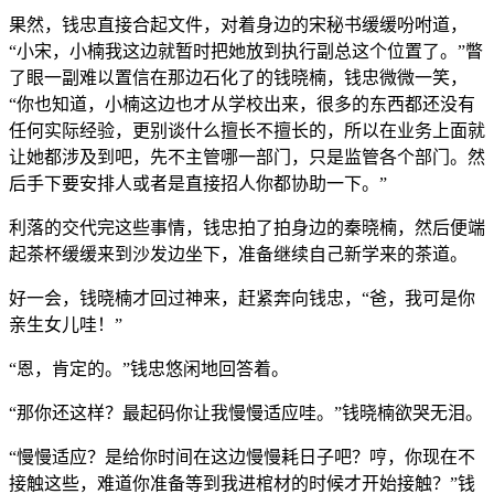
果然，钱忠直接合起文件，对着身边的宋秘书缓缓吩咐道，
“小宋，小楠我这边就暂时把她放到执行副总这个位置了。”瞥
了眼一副难以置信在那边石化了的钱晓楠，钱忠微微一笑，
“你也知道，小楠这边也才从学校出来，很多的东西都还没有
任何实际经验，更别谈什么擅长不擅长的，所以在业务上面就
让她都涉及到吧，先不主管哪一部门，只是监管各个部门。然
后手下要安排人或者是直接招人你都协助一下。”
利落的交代完这些事情，钱忠拍了拍身边的秦晓楠，然后便端
起茶杯缓缓来到沙发边坐下，准备继续自己新学来的茶道。
好一会，钱晓楠才回过神来，赶紧奔向钱忠，“爸，我可是你
亲生女儿哇！”
“恩，肯定的。”钱忠悠闲地回答着。
“那你还这样？最起码你让我慢慢适应哇。”钱晓楠欲哭无泪。
“慢慢适应？是给你时间在这边慢慢耗日子吧？哼，你现在不
接触这些，难道你准备等到我进棺材的时候才开始接触？”钱