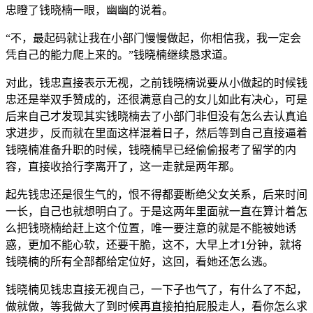
忠瞪了钱晓楠一眼，幽幽的说着。
“不，最起码就让我在小部门慢慢做起，你相信我，我一定会
凭自己的能力爬上来的。”钱晓楠继续恳求道。
对此，钱忠直接表示无视，之前钱晓楠说要从小做起的时候钱
忠还是举双手赞成的，还很满意自己的女儿如此有决心，可是
后来自己才发现其实钱晓楠去了小部门非但没有怎么去认真追
求进步，反而就在里面这样混着日子，然后等到自己直接逼着
钱晓楠准备升职的时候，钱晓楠早已经偷偷报考了留学的内
容，直接收拾行李离开了，这一走就是两年那。
起先钱忠还是很生气的，恨不得都要断绝父女关系，后来时间
一长，自己也就想明白了。于是这两年里面就一直在算计着怎
么把钱晓楠给赶上这个位置，唯一要注意的就是不能被她诱
惑，更加不能心软，还要干脆，这不，大早上才1分钟，就将
钱晓楠的所有全部都给定位好，这回，看她还怎么逃。
钱晓楠见钱忠直接无视自己，一下子也气了，有什么了不起，
做就做，等我做大了到时候再直接拍拍屁股走人，看你怎么求