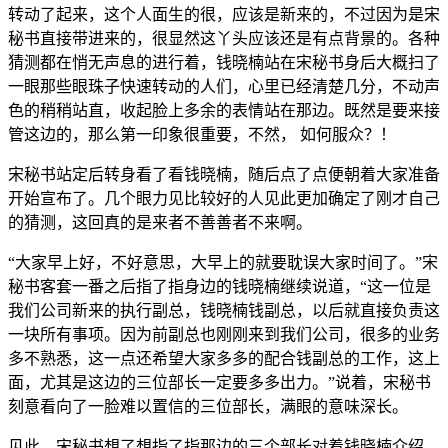
转动了起来，这个人面生的很，应该是新来的，不过因为是宋
秘书直接带进来的，很显然这丫头应该还是有点背景的。各种
猜测都在悄无声息的进行着，钱晓楠站在宋秘书身后大概扫了
一眼那些眼珠子快速转动的人们，心里已经清楚几分，不动声
色的稍稍站直，收起脸上多余的表情站在那边。既然是要来接
管这边的，那么第一印象很重要，不然， 如何服众？！
宋秘书站定后转身看了看钱晓楠，随后点了点便朝着大家准备
开始宣布了。几个眼力见比较好的人见此更加确定了刚才自己
的猜测，这回真的是来者不善善者不来啊。
“大家早上好，不好意思，大早上的就要耽误大家时间了。”宋
秘书客套一番之后指了指身边的钱晓楠继续说道，“这一位是
我们公司新来的执行副总，钱晓楠钱副总，以后就直接负责这
一块所有事项。因为前副总也刚刚来到我们公司，很多的业务
多不熟悉，这一点还希望大家多多的配合钱副总的工作，这上
面，尤其是这边的三位部长一定要多多出力。”说着，宋秘书
刻意看向了一脸难以置信的三位部长，满眼的意味深长。
见此，宋秘书想了想指了指那边的三个部长对着钱晓楠介绍