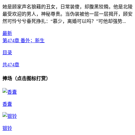
她是顾家声名狼藉的丑女，日常装傻，却腹黑狡猾。他是北陵
最受欢迎的男人，神秘尊贵。当伪装被他一层一层揭开，顾安
然可怜兮兮垂死挣扎：“慕少，离婚可以吗？”可他却强势...
最新
第474章 番外；新生
目录
共474章
捧场（点击图标打赏）
香囊
银铃