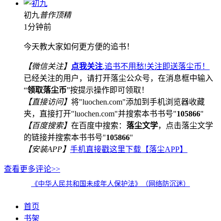
初九
普
作
顶
精
1分钟前
今天教大家如何更方便的追书！
【微信关注】
点我关注
,追书不用愁!关注即送落尘币！
已经关注的用户，请打开落尘公众号，在消息框中输入
“
领取落尘币
”按提示操作即可领取！
【直接访问】
将"luochen.com"添加到手机浏览器收藏
夹，直接打开"luochen.com"并搜索本书书号"
105866
"
【百度搜索】
在百度中搜索：
落尘文学
，点击落尘文学
的链接并搜索本书书号"
105866
"
【安装APP】
手机直接戳这里下载【落尘APP】
查看更多评论>>
《中华人民共和国未成年人保护法》（网络防沉迷）
首页
书架