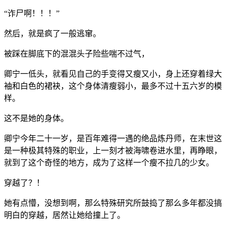
“诈尸啊！！！”
然后，就是疯了一般逃窜。
被踩在脚底下的混混头子险些喘不过气，
卿宁一低头，就看见自己的手变得又瘦又小，身上还穿着绿大
袖和白色的裙袂，这个身体清瘦弱小，最多不过十五六岁的模
样。
这不是她的身体。
卿宁今年二十一岁，是百年难得一遇的绝品炼丹师，在末世这
是一种极其特殊的职业，上一刻才被海啸卷进水里，再睁眼，
就到了这个奇怪的地方，成为了这样一个瘦不拉几的少女。
穿越了？！
她有点懵，没想到啊，那么特殊研究所鼓捣了那么多年都没搞
明白的穿越，居然让她给撞上了。