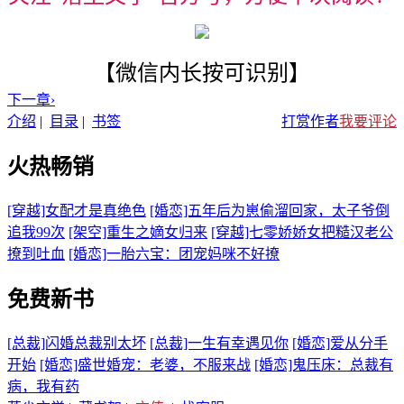
【微信内长按可识别】
下一章
›
介绍
|
目录
|
书签
打赏作者
我要评论
火热畅销
[穿越]女配才是真绝色
[婚恋]五年后为崽偷溜回家，太子爷倒
追我99次
[架空]重生之嫡女归来
[穿越]七零娇娇女把糙汉老公
撩到吐血
[婚恋]一胎六宝：团宠妈咪不好撩
免费新书
[总裁]闪婚总裁别太坏
[总裁]一生有幸遇见你
[婚恋]爱从分手
开始
[婚恋]盛世婚宠：老婆，不服来战
[婚恋]鬼压床：总裁有
病，我有药