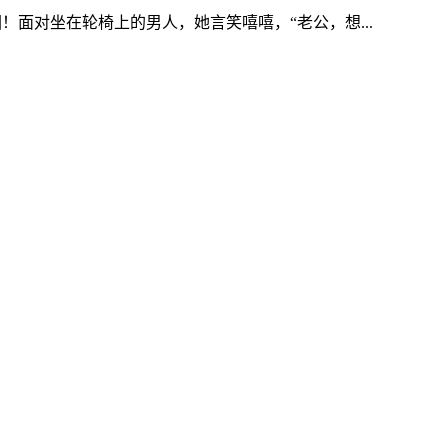
面对坐在轮椅上的男人，她言笑嘻嘻，“老公，想...