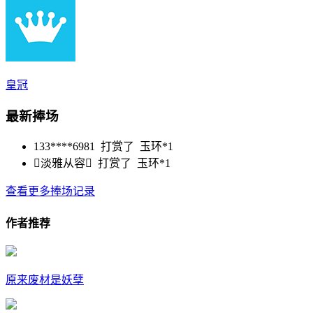
皇冠
最新捧场
133****6981 打赏了
玉环*1
淡雅从容 打赏了
玉环*1
查看更多捧场记录
作者推荐
原来废材是妖孽