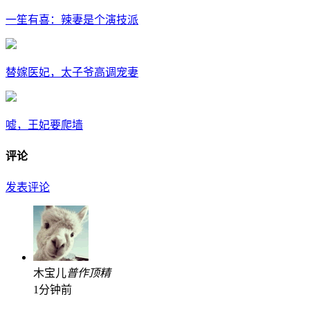
一笙有喜：辣妻是个演技派
替嫁医妃，太子爷高调宠妻
嘘，王妃要爬墙
评论
发表评论
木宝儿
普
作
顶
精
1分钟前