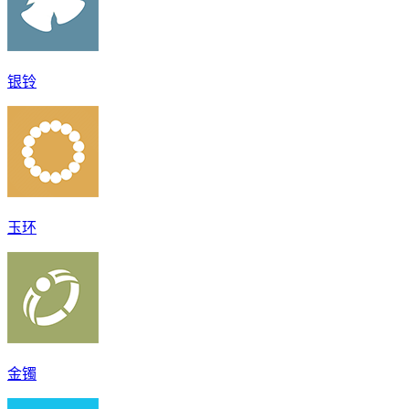
银铃
玉环
金镯