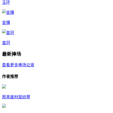
玉环
金镯
皇冠
最新捧场
查看更多捧场记录
作者推荐
原来废材是妖孽