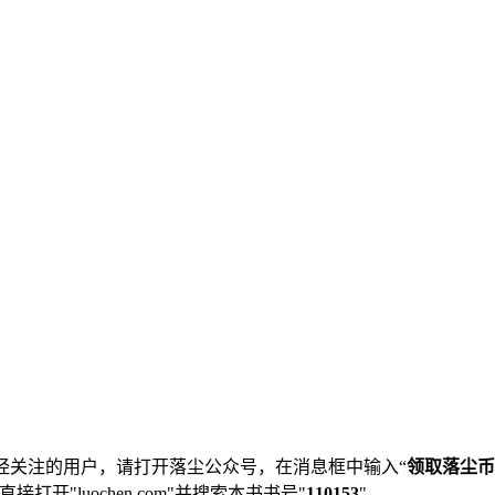
经关注的用户，请打开落尘公众号，在消息框中输入“
领取落尘币
直接打开"luochen.com"并搜索本书书号"
110153
"