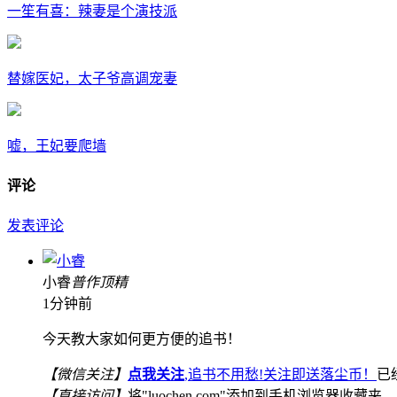
一笙有喜：辣妻是个演技派
替嫁医妃，太子爷高调宠妻
嘘，王妃要爬墙
评论
发表评论
小睿
普
作
顶
精
1分钟前
今天教大家如何更方便的追书！
【微信关注】
点我关注
,追书不用愁!关注即送落尘币！
已
【直接访问】
将"luochen.com"添加到手机浏览器收藏夹，