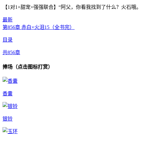
【1对1+甜宠+强强联合】“阿父，你看我找到了什么？火石哦。
最新
第856章 赤白×火泪15（全书完）
目录
共856章
捧场（点击图标打赏）
香囊
银铃