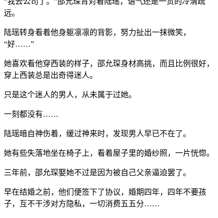
“我去公司了。”邵允琛背对着陆瑶，语气还是一贯的冷清疏
远。
陆瑶转身看着他身躯凛凛的背影，努力扯出一抹微笑，
“好……”
她喜欢看他穿西装的样子，邵允琛身材高挑，而且比例很好，
穿上西装总是出奇得迷人。
只是这个迷人的男人，从未属于过她。
一刻都没有……
陆瑶暗自神伤着，缓过神来时，发现男人早已不在了。
她有些失落地坐在椅子上，看着屋子里的婚纱照，一片恍惚。
三年前，邵允琛娶她不过是因为被自己父亲逼迫罢了。
早在结婚之前，他们便签下了协议，婚期四年，四年不要孩
子，互不干涉对方隐私，一切消费五五分……