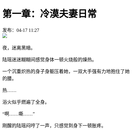
第一章：冷漠夫妻日常
发布：04-17 11:27
夜，迷离黑暗。
陆瑶迷迷糊糊间感觉身体一顿火烧般的燥热。
一个沉重炽热的身子身躯压着她，一双大手强有力地抱住了她
的腰。
热……
浴火似乎燃遍了全身。
“啊……嘶……”
刚醒的陆瑶闷哼了一声，只感觉到身下一顿胀疼。