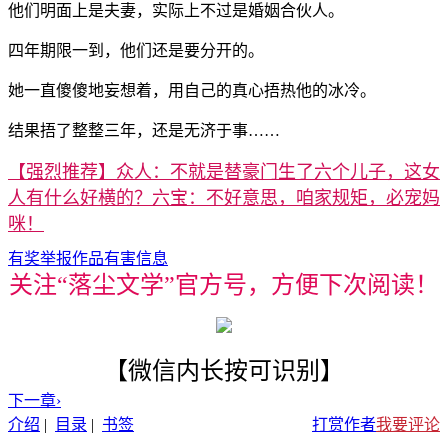
他们明面上是夫妻，实际上不过是婚姻合伙人。
四年期限一到，他们还是要分开的。
她一直傻傻地妄想着，用自己的真心捂热他的冰冷。
结果捂了整整三年，还是无济于事……
【强烈推荐】众人：不就是替豪门生了六个儿子，这女
人有什么好横的？六宝：不好意思，咱家规矩，必宠妈
咪！
有奖举报作品有害信息
关注“落尘文学”官方号，方便下次阅读！
【微信内长按可识别】
下一章
›
介绍
|
目录
|
书签
打赏作者
我要评论