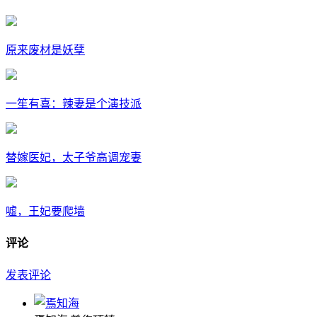
原来废材是妖孽
一笙有喜：辣妻是个演技派
替嫁医妃，太子爷高调宠妻
嘘，王妃要爬墙
评论
发表评论