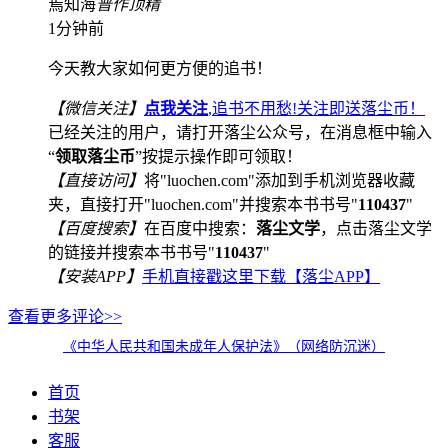
焉知海
普
作
顶
精
1分钟前
今天教大家如何更方便的追书！
【微信关注】
点我关注
,追书不用愁!关注即送落尘币！
已经关注的用户，请打开落尘公众号，在消息框中输入
“
领取落尘币
”按提示操作即可领取！
【直接访问】
将"luochen.com"添加到手机浏览器收藏
夹，直接打开"luochen.com"并搜索本书书号"
110437
"
【百度搜索】
在百度中搜索：
落尘文学
，点击落尘文学
的链接并搜索本书书号"
110437
"
【安装APP】
手机直接戳这里下载【落尘APP】
查看更多评论>>
《中华人民共和国未成年人保护法》（网络防沉迷）
首页
书架
客服