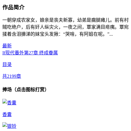
作品简介
一朝穿成农家女，娘亲是丧夫新寡，幼弟是瘸腿瘫儿。前有村
贼吃绝户，后有奸人纵灾火，一夜之间，覃家满目疮痍。覃宛
揉着含泪擤涕的妹宝头发揪：“哭啥，有阿姐在呢。”...
最新
If现代番外第27章 终成眷属
目录
共2199章
捧场（点击图标打赏）
香囊