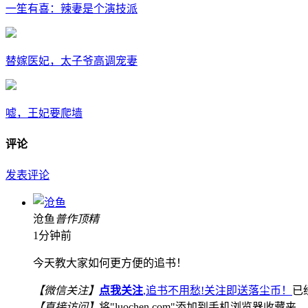
一笙有喜：辣妻是个演技派
替嫁医妃，太子爷高调宠妻
嘘，王妃要爬墙
评论
发表评论
沧鱼
普
作
顶
精
1分钟前
今天教大家如何更方便的追书！
【微信关注】
点我关注
,追书不用愁!关注即送落尘币！
已
【直接访问】
将"luochen.com"添加到手机浏览器收藏夹，