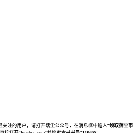
经关注的用户，请打开落尘公众号，在消息框中输入“
领取落尘币
直接打开"luochen.com"并搜索本书书号"
110658
"