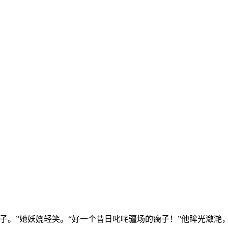
。”她妖娆轻笑。“好一个昔日叱咤疆场的瘸子！”他眸光潋滟，