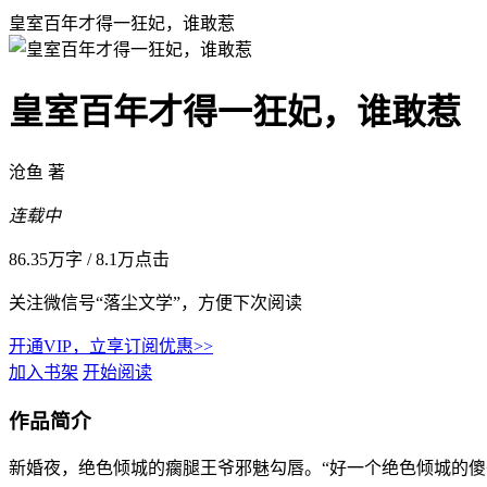
皇室百年才得一狂妃，谁敢惹
皇室百年才得一狂妃，谁敢惹
沧鱼 著
连载中
86.35万字
/
8.1万点击
关注微信号“落尘文学”，方便下次阅读
开通VIP，立享订阅优惠>>
加入书架
开始阅读
作品简介
新婚夜，绝色倾城的瘸腿王爷邪魅勾唇。“好一个绝色倾城的傻子