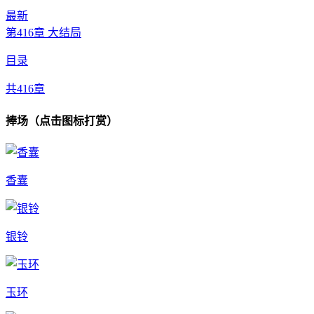
最新
第416章 大结局
目录
共416章
捧场（点击图标打赏）
香囊
银铃
玉环