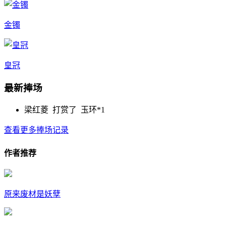
金镯
皇冠
最新捧场
梁红菱 打赏了
玉环*1
查看更多捧场记录
作者推荐
原来废材是妖孽