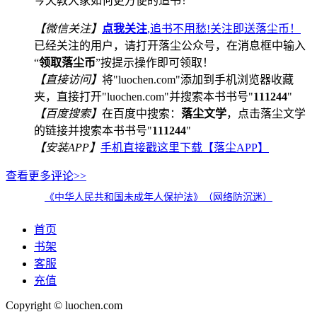
今天教大家如何更方便的追书！
【微信关注】
点我关注
,追书不用愁!关注即送落尘币！
已经关注的用户，请打开落尘公众号，在消息框中输入
“
领取落尘币
”按提示操作即可领取！
【直接访问】
将"luochen.com"添加到手机浏览器收藏
夹，直接打开"luochen.com"并搜索本书书号"
111244
"
【百度搜索】
在百度中搜索：
落尘文学
，点击落尘文学
的链接并搜索本书书号"
111244
"
【安装APP】
手机直接戳这里下载【落尘APP】
查看更多评论>>
《中华人民共和国未成年人保护法》（网络防沉迷）
首页
书架
客服
充值
Copyright © luochen.com