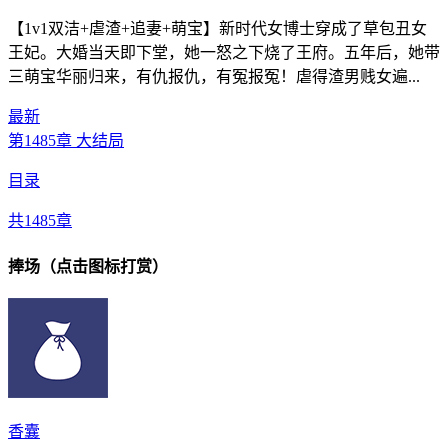
【1v1双洁+虐渣+追妻+萌宝】新时代女博士穿成了草包丑女
王妃。大婚当天即下堂，她一怒之下烧了王府。五年后，她带
三萌宝华丽归来，有仇报仇，有冤报冤！虐得渣男贱女遍...
最新
第1485章 大结局
目录
共1485章
捧场（点击图标打赏）
香囊