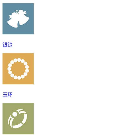
银铃
玉环