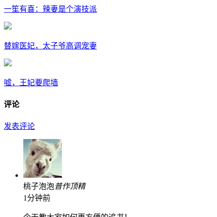
一笙有喜：辣妻是个演技派
替嫁医妃，太子爷高调宠妻
嘘，王妃要爬墙
评论
发表评论
桃子泡泡
普
作
顶
精
1分钟前