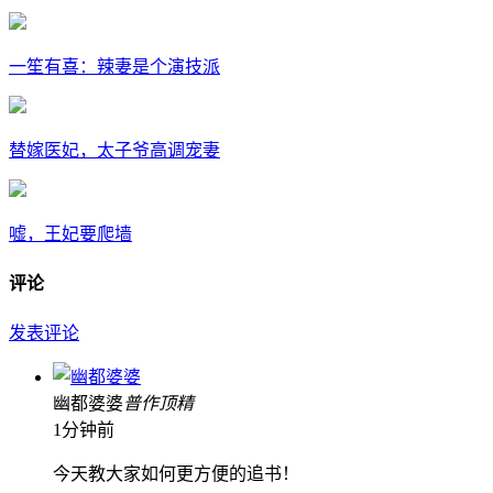
一笙有喜：辣妻是个演技派
替嫁医妃，太子爷高调宠妻
嘘，王妃要爬墙
评论
发表评论
幽都婆婆
普
作
顶
精
1分钟前
今天教大家如何更方便的追书！