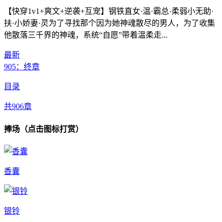
【快穿1v1+爽文+逆袭+互宠】钢铁直女·温·霸总·柔弱小无助·
扶·小娇妻·灵为了寻找那个因为她神魂散尽的男人，为了收集
他散落三千界的神魂，系统“自愿”带着温柔走...
最新
905：终章
目录
共906章
捧场（点击图标打赏）
香囊
银铃