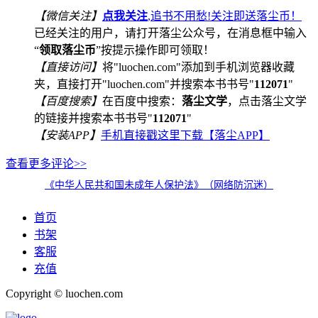
【微信关注】
点我关注
,追书不用愁!关注即送落尘币！
已经关注的用户，请打开落尘公众号，在消息框中输入
“
领取落尘币
”按提示操作即可领取！
【直接访问】
将"luochen.com"添加到手机浏览器收藏
夹，直接打开"luochen.com"并搜索本书书号"
112071
"
【百度搜索】
在百度中搜索：
落尘文学
，点击落尘文学
的链接并搜索本书书号"
112071
"
【安装APP】
手机直接戳这里下载【落尘APP】
查看更多评论>>
《中华人民共和国未成年人保护法》（网络防沉迷）
首页
书架
客服
充值
Copyright © luochen.com