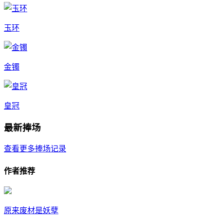
玉环
金镯
皇冠
最新捧场
查看更多捧场记录
作者推荐
原来废材是妖孽