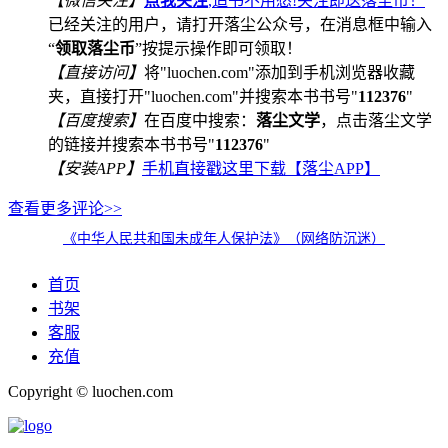
【微信关注】
点我关注
,追书不用愁!关注即送落尘币！
已经关注的用户，请打开落尘公众号，在消息框中输入
“
领取落尘币
”按提示操作即可领取！
【直接访问】
将"luochen.com"添加到手机浏览器收藏
夹，直接打开"luochen.com"并搜索本书书号"
112376
"
【百度搜索】
在百度中搜索：
落尘文学
，点击落尘文学
的链接并搜索本书书号"
112376
"
【安装APP】
手机直接戳这里下载【落尘APP】
查看更多评论>>
《中华人民共和国未成年人保护法》（网络防沉迷）
首页
书架
客服
充值
Copyright © luochen.com