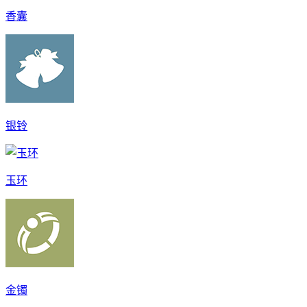
香囊
银铃
玉环
金镯