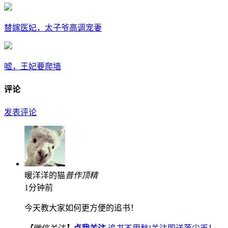
替嫁医妃，太子爷高调宠妻
嘘，王妃要爬墙
评论
发表评论
暖洋洋的猫
普
作
顶
精
1分钟前
今天教大家如何更方便的追书！