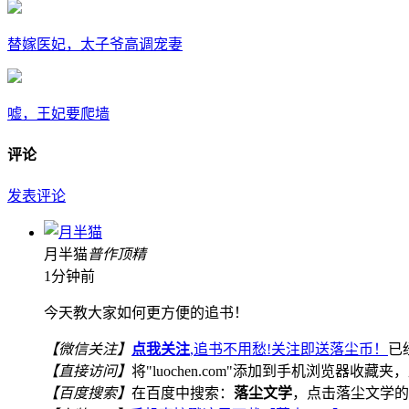
替嫁医妃，太子爷高调宠妻
嘘，王妃要爬墙
评论
发表评论
月半猫
普
作
顶
精
1分钟前
今天教大家如何更方便的追书！
【微信关注】
点我关注
,追书不用愁!关注即送落尘币！
已
【直接访问】
将"luochen.com"添加到手机浏览器收藏夹，
【百度搜索】
在百度中搜索：
落尘文学
，点击落尘文学的