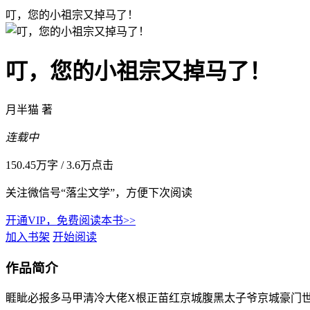
叮，您的小祖宗又掉马了！
叮，您的小祖宗又掉马了！
月半猫 著
连载中
150.45万字
/
3.6万点击
关注微信号“落尘文学”，方便下次阅读
开通VIP，免费阅读本书>>
加入书架
开始阅读
作品简介
睚眦必报多马甲清冷大佬X根正苗红京城腹黑太子爷京城豪门世