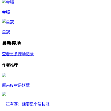
金镯
皇冠
最新捧场
查看更多捧场记录
作者推荐
原来废材是妖孽
一笙有喜：辣妻是个演技派