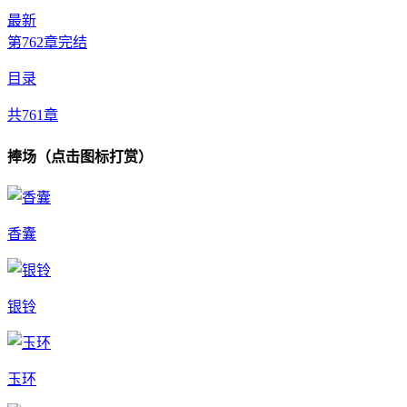
最新
第762章完结
目录
共761章
捧场（点击图标打赏）
香囊
银铃
玉环