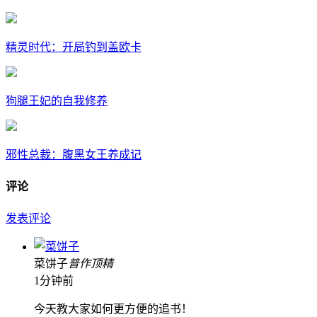
精灵时代：开局钓到盖欧卡
狗腿王妃的自我修养
邪性总裁：腹黑女王养成记
评论
发表评论
菜饼子
普
作
顶
精
1分钟前
今天教大家如何更方便的追书！