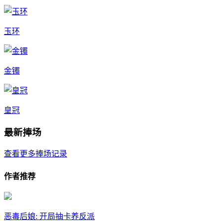
玉环
金镯
皇冠
最新捧场
查看更多捧场记录
作者推荐
恶毒后娘: 开局抽卡养反派