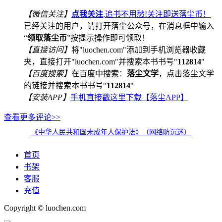
【微信关注】
点我关注
,追书不用愁!关注即送落尘币！
已经关注的用户，请打开落尘公众号，在消息框中输入
“
领取落尘币
”按提示操作即可领取！
【直接访问】
将"luochen.com"添加到手机浏览器收藏
夹，直接打开"luochen.com"并搜索本书书号"
112814
"
【百度搜索】
在百度中搜索：
落尘文学
，点击落尘文学
的链接并搜索本书书号"
112814
"
【安装APP】
手机直接戳这里下载【落尘APP】
查看更多评论>>
《中华人民共和国未成年人保护法》（网络防沉迷）
首页
书架
客服
充值
Copyright © luochen.com