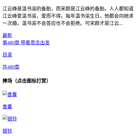
江云峥是温书渝的备胎，而宋颜是江云峥的备胎。人人都知道
江云峥爱温书渝，爱而不得。每年温书渝生日，他都会向她求
一次婚，温书渝不会答应也不会拒绝。可宋颜才是江云...
最新
第480章 带着思念出发
目录
共480章
捧场（点击图标打赏）
香囊
银铃