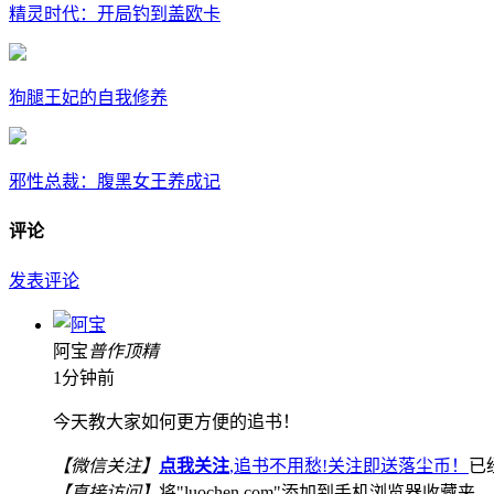
精灵时代：开局钓到盖欧卡
狗腿王妃的自我修养
邪性总裁：腹黑女王养成记
评论
发表评论
阿宝
普
作
顶
精
1分钟前
今天教大家如何更方便的追书！
【微信关注】
点我关注
,追书不用愁!关注即送落尘币！
已
【直接访问】
将"luochen.com"添加到手机浏览器收藏夹，