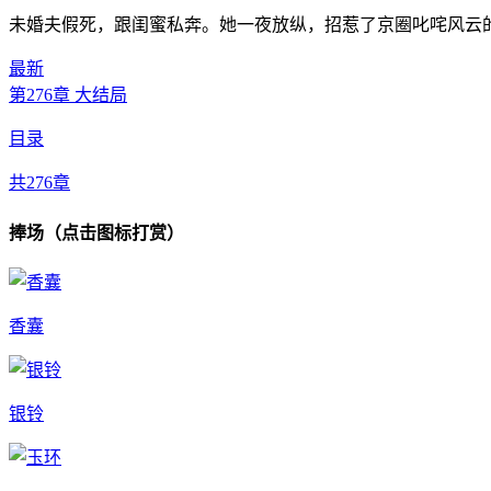
未婚夫假死，跟闺蜜私奔。她一夜放纵，招惹了京圈叱咤风云的
最新
第276章 大结局
目录
共276章
捧场（点击图标打赏）
香囊
银铃