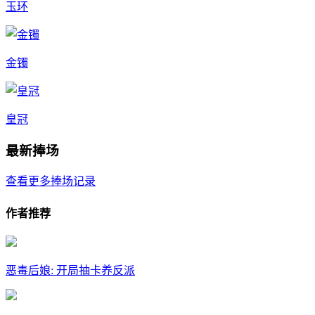
玉环
金镯
皇冠
最新捧场
查看更多捧场记录
作者推荐
恶毒后娘: 开局抽卡养反派