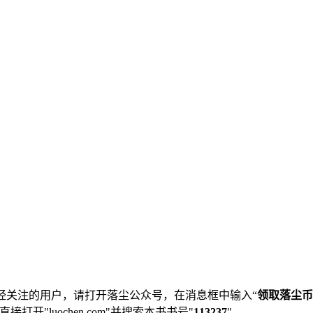
经关注的用户，请打开落尘公众号，在消息框中输入“
领取落尘币
直接打开"luochen.com"并搜索本书书号"
113237
"