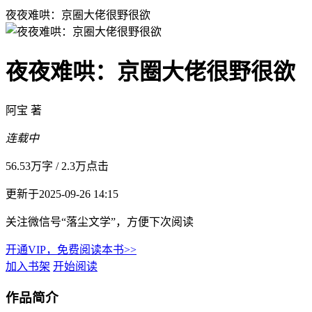
夜夜难哄：京圈大佬很野很欲
夜夜难哄：京圈大佬很野很欲
阿宝 著
连载中
56.53万字
/
2.3万点击
更新于2025-09-26 14:15
关注微信号“落尘文学”，方便下次阅读
开通VIP，免费阅读本书>>
加入书架
开始阅读
作品简介