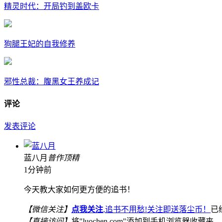
精灵时代：开局钓到盖欧卡
狗腿王妃的自我修养
邪性总裁：腹黑女王养成记
评论
发表评论
蓝八月
普
作
顶
精
1分钟前
今天教大家如何更方便的追书！
【微信关注】
点我关注
,追书不用愁!关注即送落尘币！
已
【直接访问】
将"luochen.com"添加到手机浏览器收藏夹，