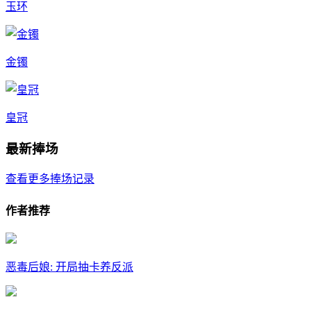
玉环
金镯
皇冠
最新捧场
查看更多捧场记录
作者推荐
恶毒后娘: 开局抽卡养反派