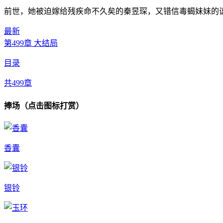
前世，她被迫嫁给残疾命不久矣的秦昱琛，又错信毒蝎妹妹的谎
最新
第499章 大结局
目录
共499章
捧场（点击图标打赏）
香囊
银铃