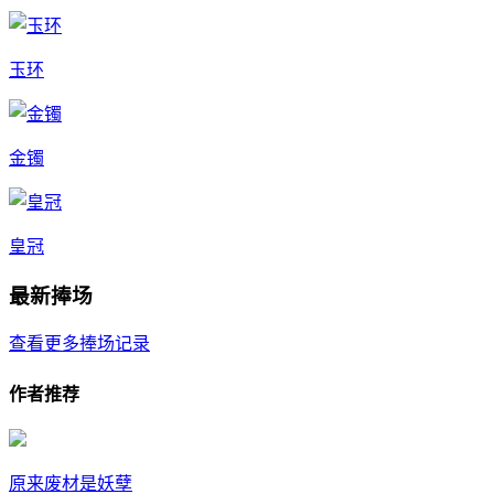
玉环
金镯
皇冠
最新捧场
查看更多捧场记录
作者推荐
原来废材是妖孽