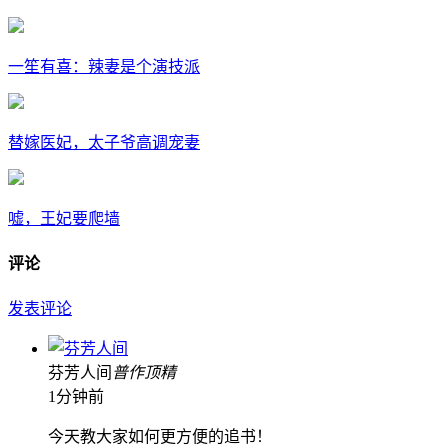
一笙有喜：辣妻是个演技派
替嫁医妃，太子爷高调宠妻
嘘，王妃要爬墙
评论
发表评论
芬芳人间
普
作
顶
精
1分钟前
今天教大家如何更方便的追书！