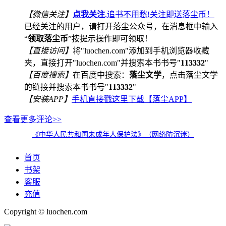
【微信关注】
点我关注
,追书不用愁!关注即送落尘币！
已经关注的用户，请打开落尘公众号，在消息框中输入
“
领取落尘币
”按提示操作即可领取！
【直接访问】
将"luochen.com"添加到手机浏览器收藏
夹，直接打开"luochen.com"并搜索本书书号"
113332
"
【百度搜索】
在百度中搜索：
落尘文学
，点击落尘文学
的链接并搜索本书书号"
113332
"
【安装APP】
手机直接戳这里下载【落尘APP】
查看更多评论>>
《中华人民共和国未成年人保护法》（网络防沉迷）
首页
书架
客服
充值
Copyright © luochen.com