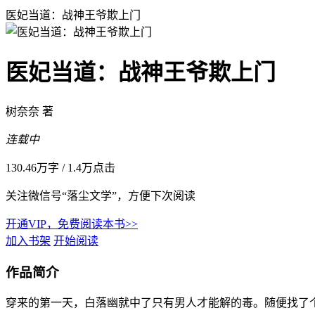
医妃当道：战神王爷欺上门
医妃当道：战神王爷欺上门
树奈奈 著
连载中
130.46万字
/
1.4万点击
关注微信号“落尘文学”，方便下次阅读
开通VIP，免费阅读本书>>
加入书架
开始阅读
作品简介
穿来的第一天，白落幽就中了只有男人才能解的毒。随便找了个