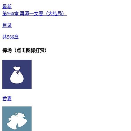
最新
第566章 再添一女婴（大结局）
目录
共566章
捧场（点击图标打赏）
香囊