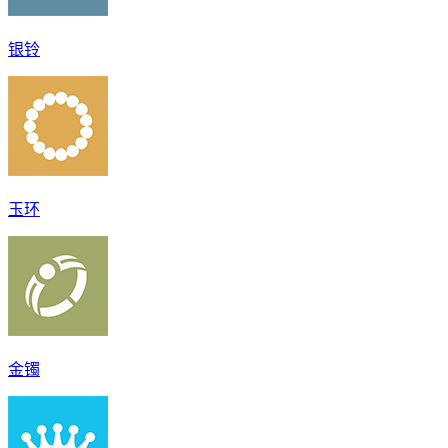
银铃
玉环
金镯