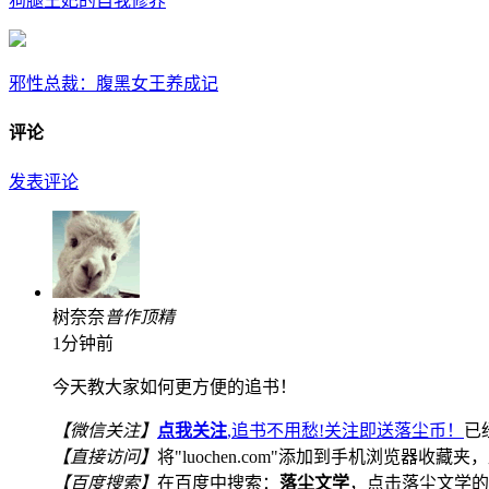
狗腿王妃的自我修养
邪性总裁：腹黑女王养成记
评论
发表评论
树奈奈
普
作
顶
精
1分钟前
今天教大家如何更方便的追书！
【微信关注】
点我关注
,追书不用愁!关注即送落尘币！
已
【直接访问】
将"luochen.com"添加到手机浏览器收藏夹，
【百度搜索】
在百度中搜索：
落尘文学
，点击落尘文学的