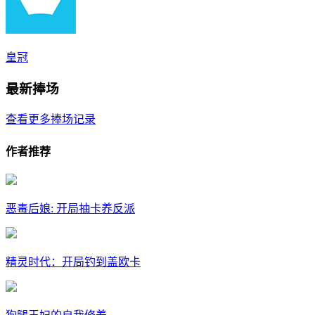
皇冠
最新捧场
查看更多捧场记录
作者推荐
恶毒后娘: 开局抽卡养反派
精灵时代：开局钓到盖欧卡