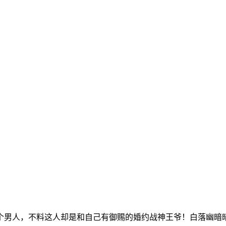
男人，不料这人却是和自己有御赐的婚约战神王爷！白落幽暗暗一