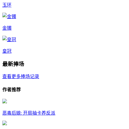
玉环
金镯
皇冠
最新捧场
查看更多捧场记录
作者推荐
恶毒后娘: 开局抽卡养反派