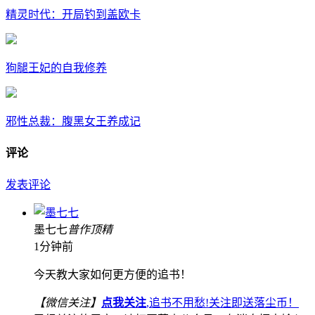
精灵时代：开局钓到盖欧卡
狗腿王妃的自我修养
邪性总裁：腹黑女王养成记
评论
发表评论
墨七七
普
作
顶
精
1分钟前
今天教大家如何更方便的追书！
【微信关注】
点我关注
,追书不用愁!关注即送落尘币！