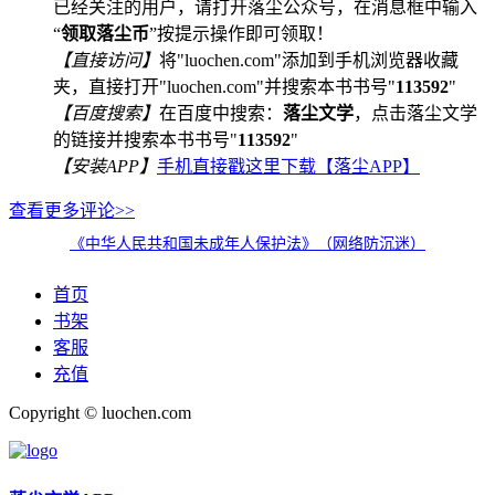
已经关注的用户，请打开落尘公众号，在消息框中输入
“
领取落尘币
”按提示操作即可领取！
【直接访问】
将"luochen.com"添加到手机浏览器收藏
夹，直接打开"luochen.com"并搜索本书书号"
113592
"
【百度搜索】
在百度中搜索：
落尘文学
，点击落尘文学
的链接并搜索本书书号"
113592
"
【安装APP】
手机直接戳这里下载【落尘APP】
查看更多评论>>
《中华人民共和国未成年人保护法》（网络防沉迷）
首页
书架
客服
充值
Copyright © luochen.com