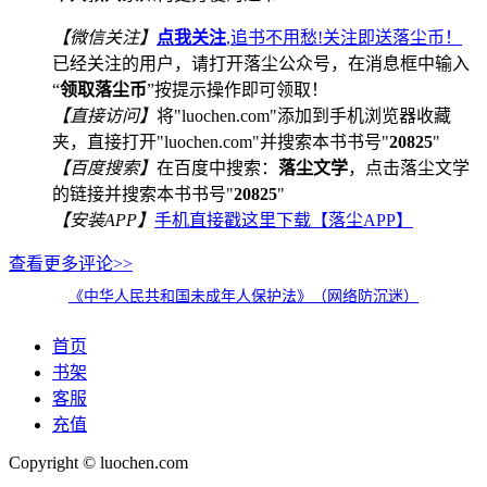
【微信关注】
点我关注
,追书不用愁!关注即送落尘币！
已经关注的用户，请打开落尘公众号，在消息框中输入
“
领取落尘币
”按提示操作即可领取！
【直接访问】
将"luochen.com"添加到手机浏览器收藏
夹，直接打开"luochen.com"并搜索本书书号"
20825
"
【百度搜索】
在百度中搜索：
落尘文学
，点击落尘文学
的链接并搜索本书书号"
20825
"
【安装APP】
手机直接戳这里下载【落尘APP】
查看更多评论>>
《中华人民共和国未成年人保护法》（网络防沉迷）
首页
书架
客服
充值
Copyright © luochen.com