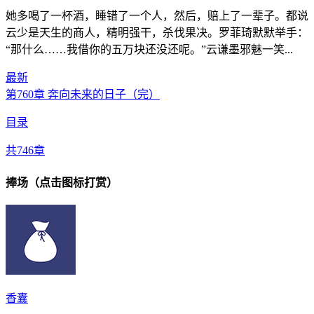
她多喝了一杯酒，睡错了一个人，然后，赔上了一辈子。都说
云少是天生的商人，精明强干，杀伐果决。罗菲琦默默举手：
“那什么……我借你的五万块还没还呢。”云谦墨邪魅一笑...
最新
第760章 奔向未来的日子（完）
目录
共746章
捧场（点击图标打赏）
香囊