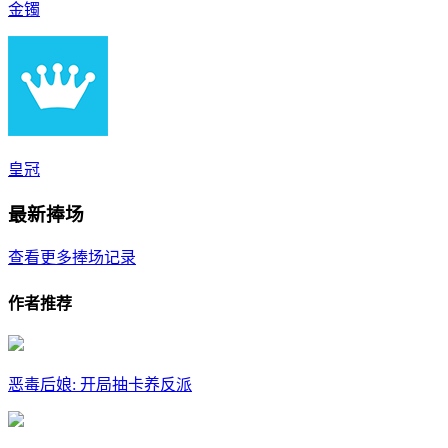
金镯
皇冠
最新捧场
查看更多捧场记录
作者推荐
恶毒后娘: 开局抽卡养反派