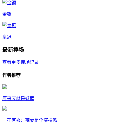
金镯
皇冠
最新捧场
查看更多捧场记录
作者推荐
原来废材是妖孽
一笙有喜：辣妻是个演技派