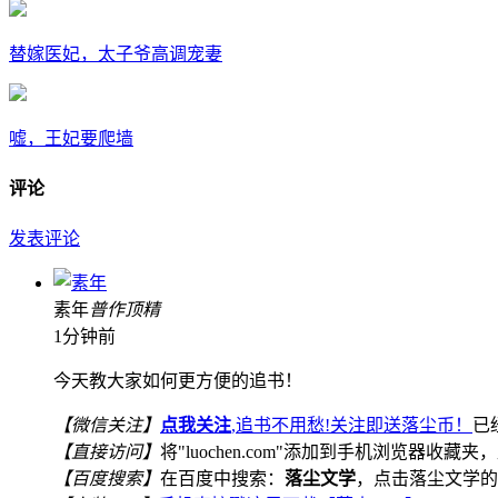
替嫁医妃，太子爷高调宠妻
嘘，王妃要爬墙
评论
发表评论
素年
普
作
顶
精
1分钟前
今天教大家如何更方便的追书！
【微信关注】
点我关注
,追书不用愁!关注即送落尘币！
已
【直接访问】
将"luochen.com"添加到手机浏览器收藏夹，
【百度搜索】
在百度中搜索：
落尘文学
，点击落尘文学的