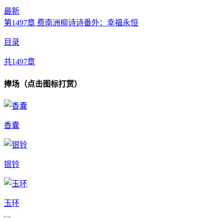
最新
第1497章 费南洲柳诗诗番外：幸福永恒
目录
共1497章
捧场（点击图标打赏）
香囊
银铃
玉环