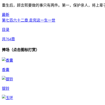
重生后，顾言熙要做的事只有两件。第一，保护亲人，将上辈子
最新
第七百六十二章 走完这一生一世
目录
共764章
捧场（点击图标打赏）
香囊
银铃