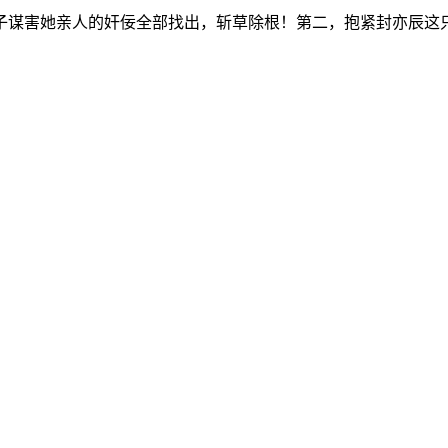
谋害她亲人的奸佞全部找出，斩草除根！第二，抱紧封亦辰这只粗