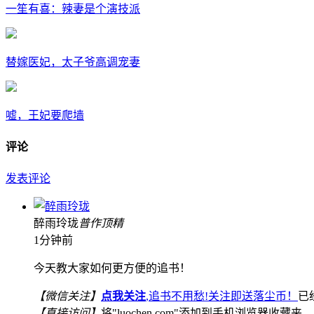
一笙有喜：辣妻是个演技派
替嫁医妃，太子爷高调宠妻
嘘，王妃要爬墙
评论
发表评论
醉雨玲珑
普
作
顶
精
1分钟前
今天教大家如何更方便的追书！
【微信关注】
点我关注
,追书不用愁!关注即送落尘币！
已
【直接访问】
将"luochen.com"添加到手机浏览器收藏夹，