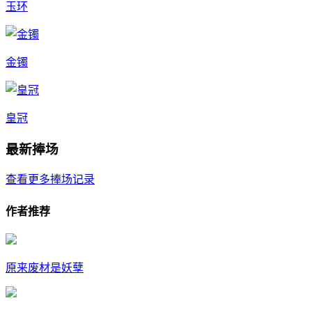
玉环
金镯
皇冠
最新捧场
查看更多捧场记录
作者推荐
原来废材是妖孽