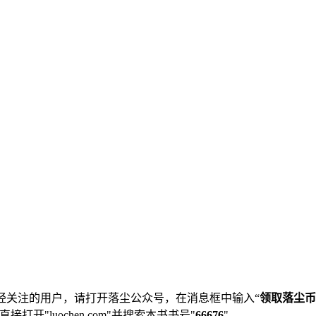
经关注的用户，请打开落尘公众号，在消息框中输入“
领取落尘币
直接打开"luochen.com"并搜索本书书号"
66676
"