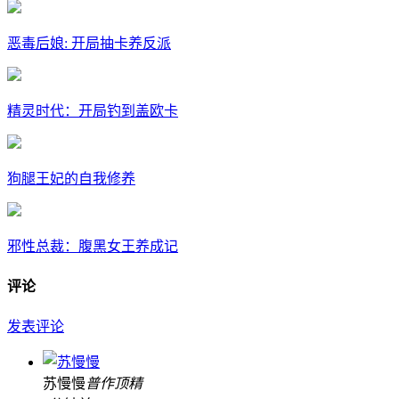
恶毒后娘: 开局抽卡养反派
精灵时代：开局钓到盖欧卡
狗腿王妃的自我修养
邪性总裁：腹黑女王养成记
评论
发表评论
苏慢慢
普
作
顶
精