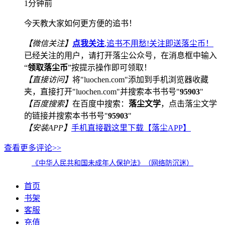
1分钟前
今天教大家如何更方便的追书！
【微信关注】
点我关注
,追书不用愁!关注即送落尘币！
已经关注的用户，请打开落尘公众号，在消息框中输入
“
领取落尘币
”按提示操作即可领取！
【直接访问】
将"luochen.com"添加到手机浏览器收藏
夹，直接打开"luochen.com"并搜索本书书号"
95903
"
【百度搜索】
在百度中搜索：
落尘文学
，点击落尘文学
的链接并搜索本书书号"
95903
"
【安装APP】
手机直接戳这里下载【落尘APP】
查看更多评论>>
《中华人民共和国未成年人保护法》（网络防沉迷）
首页
书架
客服
充值