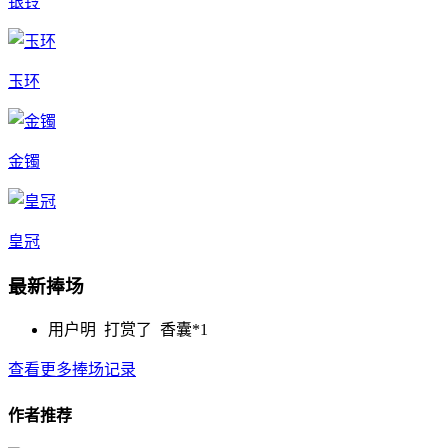
银铃
玉环
金镯
皇冠
最新捧场
用户明 打赏了
香囊*1
查看更多捧场记录
作者推荐