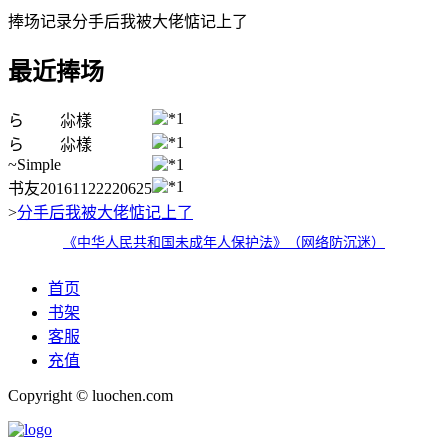
捧场记录分手后我被大佬惦记上了
最近捧场
*1
ら 尛樣
*1
ら 尛樣
~Simple
*1
*1
书友20161122220625
>
分手后我被大佬惦记上了
《中华人民共和国未成年人保护法》（网络防沉迷）
首页
书架
客服
充值
Copyright © luochen.com