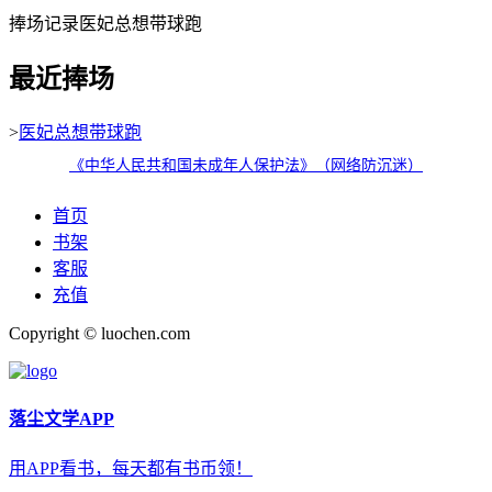
捧场记录医妃总想带球跑
最近捧场
>
医妃总想带球跑
《中华人民共和国未成年人保护法》（网络防沉迷）
首页
书架
客服
充值
Copyright © luochen.com
落尘文学APP
用APP看书，每天都有书币领！