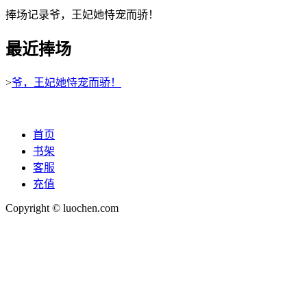
捧场记录爷，王妃她恃宠而骄！
最近捧场
>
爷，王妃她恃宠而骄！
首页
书架
客服
充值
Copyright © luochen.com