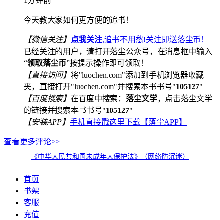
1分钟前
今天教大家如何更方便的追书！
【微信关注】
点我关注
,追书不用愁!关注即送落尘币！
已经关注的用户，请打开落尘公众号，在消息框中输入
“
领取落尘币
”按提示操作即可领取！
【直接访问】
将"luochen.com"添加到手机浏览器收藏
夹，直接打开"luochen.com"并搜索本书书号"
105127
"
【百度搜索】
在百度中搜索：
落尘文学
，点击落尘文学
的链接并搜索本书书号"
105127
"
【安装APP】
手机直接戳这里下载【落尘APP】
查看更多评论>>
《中华人民共和国未成年人保护法》（网络防沉迷）
首页
书架
客服
充值