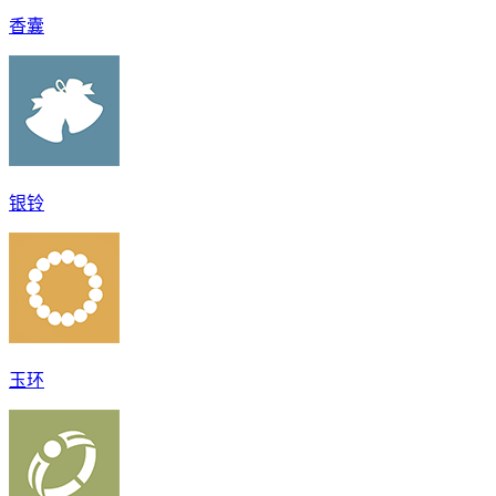
香囊
银铃
玉环