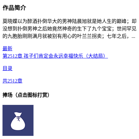
作品简介
莫晓蝶以为醉酒扑倒华大的男神陆晨旭就是她人生的巅峰；却
没想到扑倒男神之后她竟然神奇的生下了九个宝宝；世间罕见
的九胞胎刚刚满月就被别有用心的叶兰兰拐卖；七年之后，...
最新
第2512章 孩子们肯定会永远幸福快乐（大结局）
目录
共2512章
捧场（点击图标打赏）