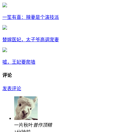
一笙有喜：辣妻是个演技派
替嫁医妃，太子爷高调宠妻
嘘，王妃要爬墙
评论
发表评论
一片秋叶
普
作
顶
精