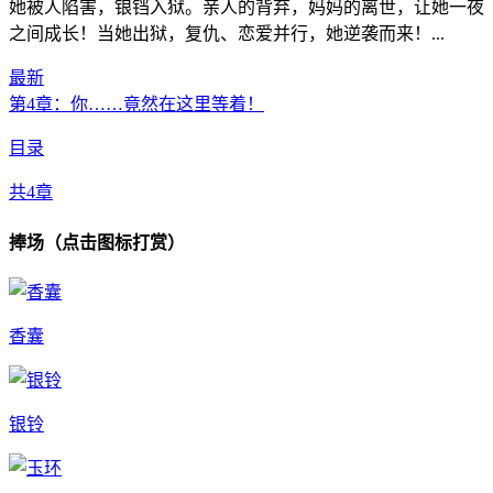
她被人陷害，锒铛入狱。亲人的背弃，妈妈的离世，让她一夜
之间成长！当她出狱，复仇、恋爱并行，她逆袭而来！...
最新
第4章：你……竟然在这里等着！
目录
共4章
捧场（点击图标打赏）
香囊
银铃