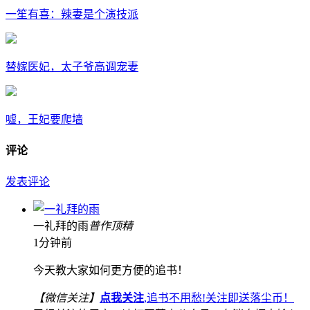
一笙有喜：辣妻是个演技派
替嫁医妃，太子爷高调宠妻
嘘，王妃要爬墙
评论
发表评论
一礼拜的雨
普
作
顶
精
1分钟前
今天教大家如何更方便的追书！
【微信关注】
点我关注
,追书不用愁!关注即送落尘币！