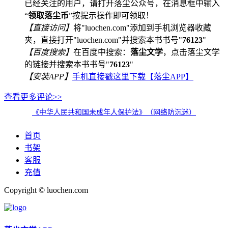
已经关注的用户，请打开落尘公众号，在消息框中输入
“
领取落尘币
”按提示操作即可领取！
【直接访问】
将"luochen.com"添加到手机浏览器收藏
夹，直接打开"luochen.com"并搜索本书书号"
76123
"
【百度搜索】
在百度中搜索：
落尘文学
，点击落尘文学
的链接并搜索本书书号"
76123
"
【安装APP】
手机直接戳这里下载【落尘APP】
查看更多评论>>
《中华人民共和国未成年人保护法》（网络防沉迷）
首页
书架
客服
充值
Copyright © luochen.com