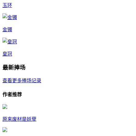
玉环
金镯
皇冠
最新捧场
查看更多捧场记录
作者推荐
原来废材是妖孽